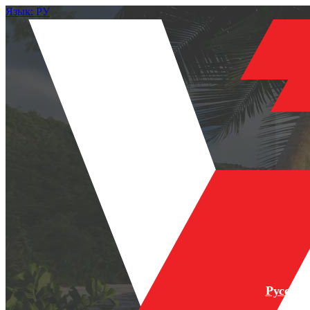
Язык: РУ
Русски