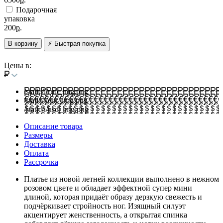
Подарочная
упаковка
200
р.
В корзину
⚡ Быстрая покупка
Цены в:
/static/i/rub_img.png
/static/i/eur_img.png
/static/i/usd_img.png
Описание товара
Размеры
Доставка
Оплата
Рассрочка
Платье из новой летней коллекции выполнено в нежном
розовом цвете и обладает эффектной супер мини
длиной, которая придаёт образу дерзкую свежесть и
подчёркивает стройность ног. Изящный силуэт
акцентирует женственность, а открытая спинка