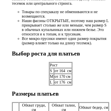
тесемок или центрального стринга.
Товары по спецзаказу не обмениваются и не
возмещаются.
Наши фасоны ОТКРЫТЫЕ, поэтому наш размер L
прикрывает столько же или меньше, чем размер S
в обычных купальниках или нижнем белье. Это
относится и к топам, и к трусикам.
Все микро-трусики имеют один размер покрытия
(размер влияет только на длину тесемок).
Выбор роста для платьев
Рост
S
от 164 см
M
от 170 см
L
от 176 см
Размеры платьев
Обхват груди,
Обхват талии,
Обхват бедер, см
см
см