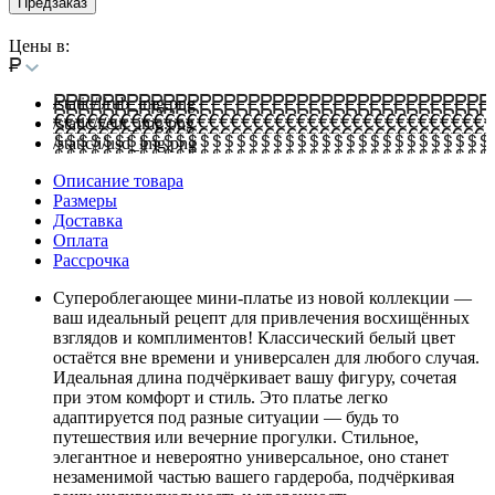
Предзаказ
Цены в:
/static/i/rub_img.png
/static/i/eur_img.png
/static/i/usd_img.png
Описание товара
Размеры
Доставка
Оплата
Рассрочка
Супероблегающее мини-платье из новой коллекции —
ваш идеальный рецепт для привлечения восхищённых
взглядов и комплиментов! Классический белый цвет
остаётся вне времени и универсален для любого случая.
Идеальная длина подчёркивает вашу фигуру, сочетая
при этом комфорт и стиль. Это платье легко
адаптируется под разные ситуации — будь то
путешествия или вечерние прогулки. Стильное,
элегантное и невероятно универсальное, оно станет
незаменимой частью вашего гардероба, подчёркивая