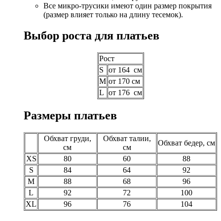
Все микро-трусики имеют один размер покрытия
(размер влияет только на длину тесемок).
Выбор роста для платьев
Рост
S
от 164 см
M
от 170 см
L
от 176 см
Размеры платьев
Обхват груди,
Обхват талии,
Обхват бедер, см
см
см
XS
80
60
88
S
84
64
92
M
88
68
96
L
92
72
100
XL
96
76
104