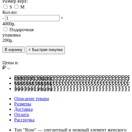
Размер верх:
S
M
Кол-во:
-
+
4000
р.
Подарочная
упаковка
200
р.
В корзину
⚡ Быстрая покупка
Цены в:
/static/i/rub_img.png
/static/i/eur_img.png
/static/i/usd_img.png
Описание товара
Размеры
Доставка
Оплата
Рассрочка
Топ "Rose" — элегантный и нежный элемент женского