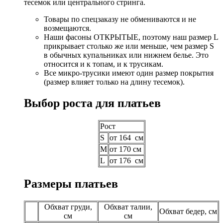
тесемок или центрального стринга.
Товары по спецзаказу не обмениваются и не
возмещаются.
Наши фасоны ОТКРЫТЫЕ, поэтому наш размер L
прикрывает столько же или меньше, чем размер S
в обычных купальниках или нижнем белье. Это
относится и к топам, и к трусикам.
Все микро-трусики имеют один размер покрытия
(размер влияет только на длину тесемок).
Выбор роста для платьев
Рост
S
от 164 см
M
от 170 см
L
от 176 см
Размеры платьев
Обхват груди,
Обхват талии,
Обхват бедер, см
см
см