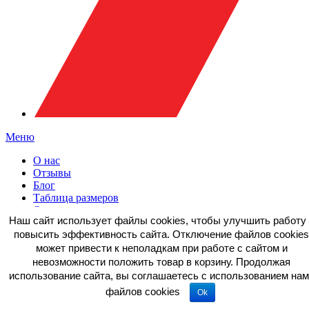
Меню
О нас
Отзывы
Блог
Таблица размеров
Оплата и доставка
Наш сайт использует файлы cookies, чтобы улучшить работу 
Фасоны
повысить эффективность сайта. Отключение файлов cookies
Вопрос-ответ
Пользовательское соглашение
может привести к неполадкам при работе с сайтом и
невозможности положить товар в корзину. Продолжая
использование сайта, вы соглашаетесь c использованием нам
файлов cookies
Ok
+7 916 775-00-90